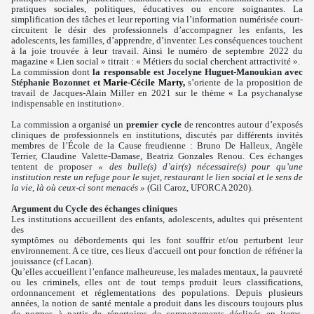
pratiques sociales, politiques, éducatives ou encore soignantes. La
simplification des tâches et leur reporting via l’information numérisée court-
circuitent le désir des professionnels d’accompagner les enfants, les
adolescents, les familles, d’apprendre, d’inventer. Les conséquences touchent
à la joie trouvée à leur travail. Ainsi le numéro de septembre 2022 du
magazine « Lien social » titrait : « Métiers du social cherchent attractivité ».
La commission dont
la responsable est Jocelyne Huguet-Manoukian avec
Stéphanie Bozonnet et
Marie-Cécile Marty,
s’oriente de la proposition de
travail de Jacques-Alain Miller en 2021 sur le thème « La psychanalyse
indispensable en institution».
La commission a organisé un
premier cycle
de rencontres autour d’exposés
cliniques de professionnels en institutions, discutés par différents invités
membres de l’École de la Cause freudienne : Bruno De Halleux, Angèle
Terrier, Claudine Valette-Damase, Beatriz Gonzales Renou. Ces échanges
tentent de proposer
« des bulle(s) d’air(s) nécessaire(s) pour qu’une
institution reste un refuge pour le sujet, restaurant le lien social et le sens de
la vie, là où ceux-ci sont menacés »
(Gil Caroz, UFORCA 2020).
Argument du Cycle des échanges cliniques
Les institutions accueillent des enfants, adolescents, adultes qui présentent
des
symptômes ou débordements qui les font souffrir et/ou perturbent leur
environnement. A ce titre, ces lieux d'accueil ont pour fonction de réfréner la
jouissance (cf Lacan).
Qu’elles accueillent l’enfance malheureuse, les malades mentaux, la pauvreté
ou les criminels, elles ont de tout temps produit leurs classifications,
ordonnancement et réglementations des populations. Depuis plusieurs
années, la notion de santé mentale a produit dans les discours toujours plus
de normes à partir de répertoires de comportements déclinés en items.